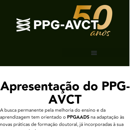
Apresentação do PPG-
AVCT
A busca permanente pela melhoria do ensino e da
aprendizagem tem orientado o
PPGAADS
na adaptação às
novas práticas de formação doutoral, já incorporadas à sua