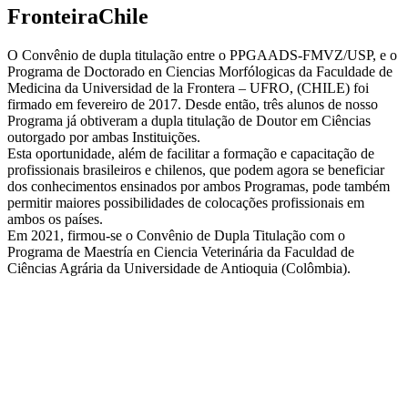
FronteiraChile
O Convênio de dupla titulação entre o PPGAADS-FMVZ/USP, e o
Programa de Doctorado en Ciencias Morfólogicas da Faculdade de
Medicina da Universidad de la Frontera – UFRO, (CHILE) foi
firmado em fevereiro de 2017. Desde então, três alunos de nosso
Programa já obtiveram a dupla titulação de Doutor em Ciências
outorgado por ambas Instituições.
Esta oportunidade, além de facilitar a formação e capacitação de
profissionais brasileiros e chilenos, que podem agora se beneficiar
dos conhecimentos ensinados por ambos Programas, pode também
permitir maiores possibilidades de colocações profissionais em
ambos os países.
Em 2021, firmou-se o Convênio de Dupla Titulação com o
Programa de Maestría en Ciencia Veterinária da Faculdad de
Ciências Agrária da Universidade de Antioquia (Colômbia).
Endereço
Av. Prof. Dr. Orlando Marques de Paiva, 87- Prédio de Anatomia
Cidade Universitária – São Paulo / SP – Brasil
CEP: 05508-270