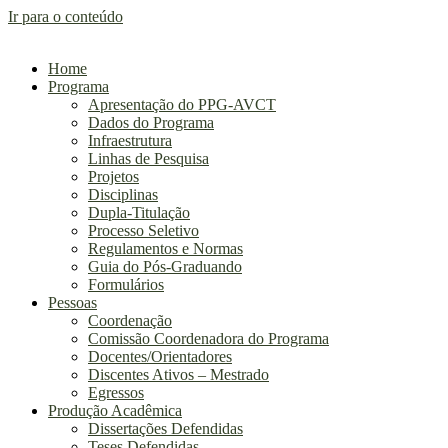
Ir para o conteúdo
Home
Programa
Apresentação do PPG-AVCT
Dados do Programa
Infraestrutura
Linhas de Pesquisa
Projetos
Disciplinas​
Dupla-Titulação
Processo Seletivo​
Regulamentos e Normas
Guia do Pós-Graduando
Formulários
Pessoas
Coordenação
Comissão Coordenadora do Programa
Docentes/Orientadores
Discentes Ativos – Mestrado
Egressos
Produção Acadêmica
Dissertações Defendidas
Teses Defendidas