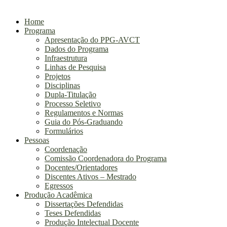
Home
Programa
Apresentação do PPG-AVCT
Dados do Programa
Infraestrutura
Linhas de Pesquisa
Projetos
Disciplinas​
Dupla-Titulação
Processo Seletivo​
Regulamentos e Normas
Guia do Pós-Graduando
Formulários
Pessoas
Coordenação
Comissão Coordenadora do Programa
Docentes/Orientadores
Discentes Ativos – Mestrado
Egressos
Produção Acadêmica
Dissertações Defendidas
Teses Defendidas
Produção Intelectual Docente